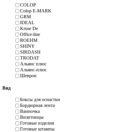
COLOP
Colop E-MARK
GRM
IDEAL
Kruse De
Office-line
ROEHM
SHINY
SIRDASH
TRODAT
Альянс плюс
Альянс-плюс
Шеврон
Вид
Боксы для оснастки
Бордюрная лента
Ванночка
Визитницы
Готовые изделия
Готовые штампы